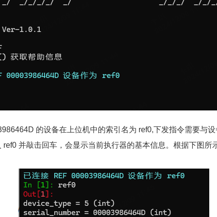
3986464D 的设备在上位机中的索引名为 ref0,下发指令需要
ref0 并敲击回车，会显示当前执行器的基本信息。根据下图所示，