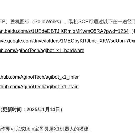
EP、整机图纸（SolidWorks）、装机SOP可通过以下任一途径
/pan.baidu.com/s/1UEdeDBTJiXRmIqMKwmO5RA?pwd=1234
（
/drive.google.com/drive/folders/1MECbyKRJbnc_XKWsdUbn-
thub.com/AgibotTech/agibot_x1_hardware
github.com/AgibotTech/agibot_x1_infer
github.com/AgibotTech/agibot_x1_train
（更新时间：2025年1月14日）
作即可完成bbin宝盈灵犀X1机器人的搭建，